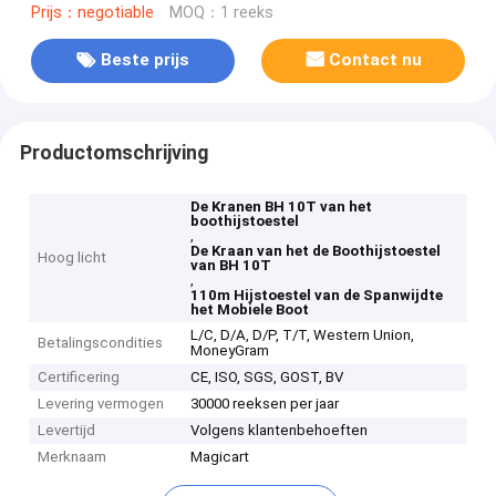
Prijs：negotiable
MOQ：1 reeks
Beste prijs
Contact nu
Productomschrijving
De Kranen BH 10T van het
boothijstoestel
,
De Kraan van het de Boothijstoestel
Hoog licht
van BH 10T
,
110m Hijstoestel van de Spanwijdte
het Mobiele Boot
L/C, D/A, D/P, T/T, Western Union,
Betalingscondities
MoneyGram
Certificering
CE, ISO, SGS, GOST, BV
Levering vermogen
30000 reeksen per jaar
Levertijd
Volgens klantenbehoeften
Merknaam
Magicart