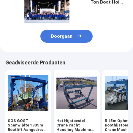
Ton Boat Hoist
Crane
Doorgaan
Geadviseerde Producten
SGS GOST
Het Hijstoestel
5 15m Opheffe
Spanwijdte 1835m
Crane Yacht
Boothijstoeste
Bootlift Aangedreven
Handling Machine
Crane Machin