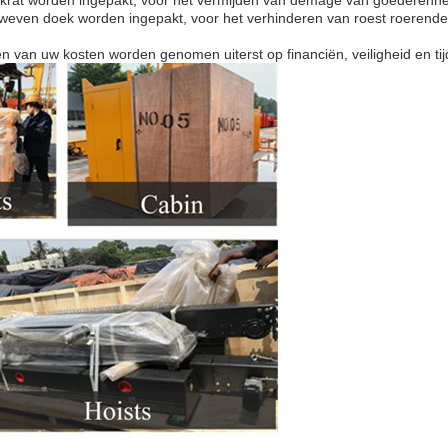
lexkrat worden ingepakt, voor het vermijden van demage van goederenneer
eweven doek worden ingepakt, voor het verhinderen van roest roerende
n van uw kosten worden genomen uiterst op financiën, veiligheid en tij