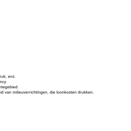
ruk, enz.
ncy.
mtegebied.
id van milieuverrichtingen, die loonkosten drukken.