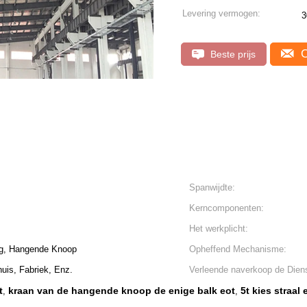
Levering vermogen:
3
C
Beste prijs
Spanwijdte:
Kerncomponenten:
Het werkplicht:
ng, Hangende Knoop
Opheffend Mechanisme:
huis, Fabriek, Enz.
Verleende naverkoop de Diens
t
kraan van de hangende knoop de enige balk eot
5t kies straal 
,
,