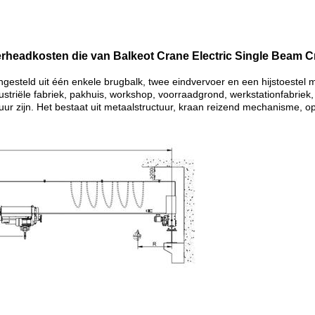
erheadkosten die van Balkeot Crane Electric Single Beam Cr
ngesteld uit één enkele brugbalk, twee eindvervoer en een hijstoestel 
dustriële fabriek, pakhuis, workshop, voorraadgrond, werkstationfabriek
uur zijn. Het bestaat uit metaalstructuur, kraan reizend mechanisme,