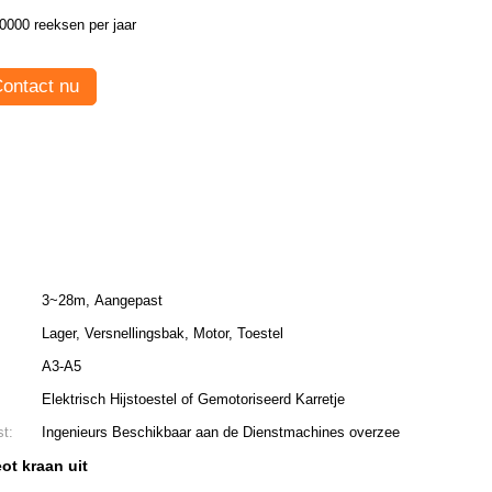
0000 reeksen per jaar
ontact nu
3~28m, Aangepast
Lager, Versnellingsbak, Motor, Toestel
A3-A5
Elektrisch Hijstoestel of Gemotoriseerd Karretje
t:
Ingenieurs Beschikbaar aan de Dienstmachines overzee
eot kraan uit