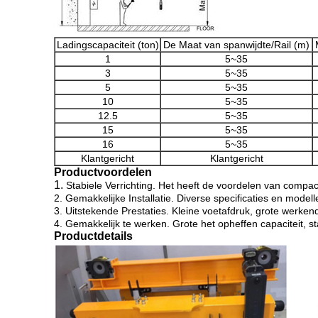
Ladingscapaciteit (ton)
De Maat van spanwijdte/Rail (m)
1
5~35
3
5~35
5
5~35
10
5~35
12.5
5~35
15
5~35
16
5~35
Klantgericht
Klantgericht
Productvoordelen
1.
Stabiele Verrichting. Het heeft de voordelen van compact
2. Gemakkelijke Installatie. Diverse specificaties en model
3. Uitstekende Prestaties. Kleine voetafdruk, grote werke
4. Gemakkelijk te werken. Grote het opheffen capaciteit, st
Productdetails