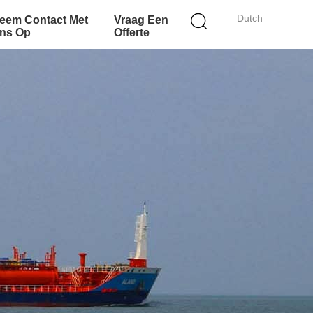
Dutch
eem Contact Met
Vraag Een
ns Op
Offerte