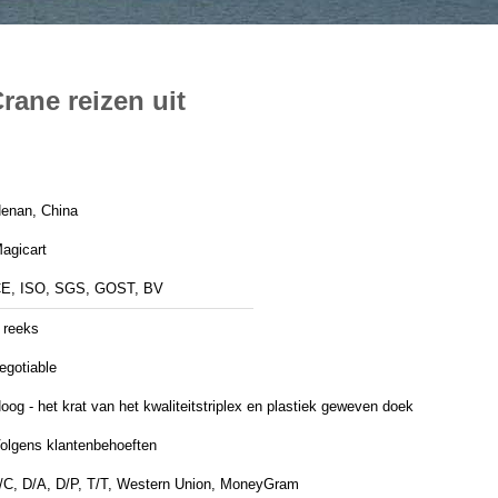
rane reizen uit
enan, China
agicart
E, ISO, SGS, GOST, BV
 reeks
egotiable
oog - het krat van het kwaliteitstriplex en plastiek geweven doek
olgens klantenbehoeften
/C, D/A, D/P, T/T, Western Union, MoneyGram