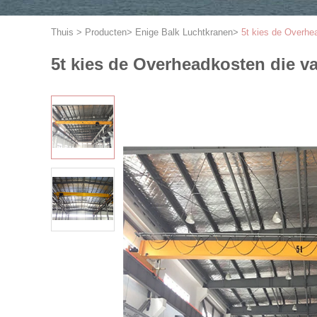
Thuis
>
Producten
>
Enige Balk Luchtkranen
>
5t kies de Overhe
5t kies de Overheadkosten die va