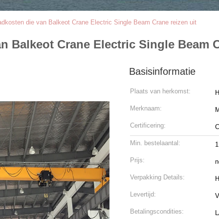
adkosten die van Balkeot Crane Electric Single Beam Crane reizen uit
n Balkeot Crane Electric Single Beam C
Basisinformatie
Plaats van herkomst:
H
Merknaam:
M
Certificering:
C
Min. bestelaantal:
1
Prijs:
n
Verpakking Details:
H
Levertijd:
V
Betalingscondities:
L