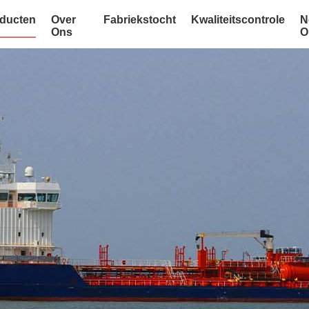
ducten
Over
Fabriekstocht
Kwaliteitscontrole
N
Ons
O