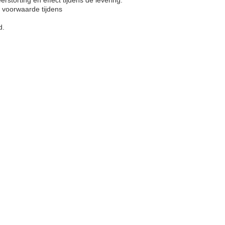
storting en effect tijdens de levering.
 voorwaarde tijdens
d.